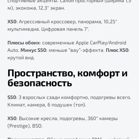
спортивные акценты. Салон просторный (ширина 1,5
м), экокожа, 12,3" экран.
X50
: Агрессивный кроссовер, панорама, 10,25"
мультимедиа. Цифровая панель 7".
Плюсы обоих
: современные Apple CarPlay/Android
Auto.
Минус S50
: меньше “вау”-эффекта.
Плюс X50
:
крутой вид.
Пространство, комфорт и
безопасность
S50
: 3 взрослых сзади комфортно, подогревы всего.
Климат, камера, 6 подушек (топ).
X50
: Высокие кресла, подогревы, 360° камеры
(Prestige), BSD.