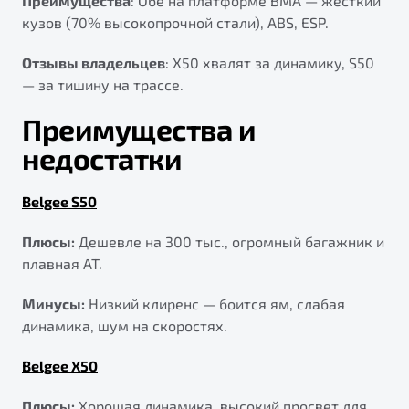
Преимущества
: Обе на платформе BMA — жёсткий
кузов (70% высокопрочной стали), ABS, ESP.
Отзывы владельцев
: X50 хвалят за динамику, S50
— за тишину на трассе.
Преимущества и
недостатки
Belgee S50
Плюсы:
Дешевле на 300 тыс., огромный багажник и
плавная AT.
Минусы:
Низкий клиренс — боится ям, слабая
динамика, шум на скоростях.
Belgee X50
Плюсы:
Хорошая динамика, высокий просвет для