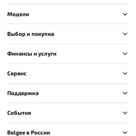
Модели
X50+
Выбор и покупка
S50
Автомобили в наличии
X70
Финансы и услуги
Спецпредложения и Акции
Автокредит
Записаться на тест-драйв
Сервис
Трейд-ин
Получить предложение
Записаться на сервис
Страхование
Поддержка
Руководство по эксплуатации
Расчет КАСКО
Гарантия Belgee
Техническое обслуживание
События
Клиентская поддержка
Калькулятор ТО
Новости
Помощь на дорогах
Belgee в России