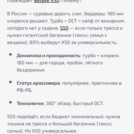
Побеждает
Belgee X50
! Почему?
В России — суровые дороги, снег, бордюры: 180 мм
клиренса решают. Турбо + DCT = кайф от вождения,
которого нет у седана.
S50
— если только трасса и
нужен гигантский багажник (такси, семья с
вещами). 80% выберут X50 за универсальность.
Динамика и проходимость
: турбо + клиренс
180 мм — для города, пробок, лёгкого
бездорожья.
Статус кроссовера
: популярнее, практичнее в
РФ/РБ.
Технологии
: 360° обзор, быстрый DCT.
S50 подойдёт, если бюджет минимальный, нужна
тишина на трассе и большой багажник (такси,
семья). Но X50 универсальнее.