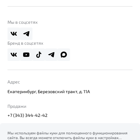
Контакты
Belgee Линк
О бренде
Belgee Клуб
О дилерском центре
Мы в соцсетях
Belgee Плюс
Правовая информация
Реферальная программа
Бренд в соцсетях
Адрес
Екатеринбург, Березовский тракт, д. 11А
Продажи
+7 (343) 344-42-42
Мы используем файлы куки для полноценного функционирования
сайта. Вы всегда можете отключить файлы куки в настройках
© 2026