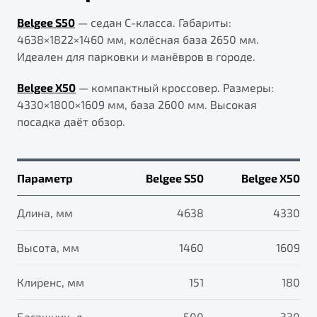
от 1 699 990 ₽*
Belgee S50
— седан C-класса. Габариты:
Подробно
4638×1822×1460 мм, колёсная база 2650 мм.
Обзор
В наличии
Идеален для парковки и манёвров в городе.
X70
Будьте еще более уверены на дорогах с программой
Belgee X50
— компактный кроссовер. Размеры:
"Помощь на дорогах"
Автомобили в наличии
4330×1800×1609 мм, база 2600 мм. Высокая
Тест-драйв
посадка даёт обзор.
Преимущества программы
Автокредит
Спецпредложения
Параметр
Belgee S50
Belgee X50
Запись на сервис
Длина, мм
4638
4330
Калькулятор ТО
Универсальный кроссовер
Клиентская поддержка
Высота, мм
1460
1609
от 2 499 990 ₽*
Клиренс, мм
151
180
Обзор
В наличии
Багажник, л
500
330