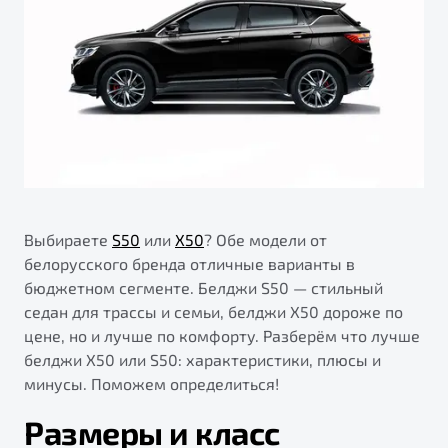
ПОДДЕРЖКА
Автокредит
О дилерском центре
Трейд-ин
Гарантия Belgee
Правовая информация
Яркий кроссовер
Страхование
Belgee Линк
от 2 219 990 ₽*
Расчет КАСКО
Belgee Клуб
Обзор
В наличии
Belgee Плюс
Реферальная программа
S50
Клиентская поддержка
Выбираете
S50
или
X50
? Обе модели от
белорусского бренда отличные варианты в
Помощь на дорогах
бюджетном сегменте. Белджи S50 — стильный
седан для трассы и семьи, белджи X50 дороже по
цене, но и лучше по комфорту. Разберём что лучше
белджи Х50 или S50: характеристики, плюсы и
минусы. Поможем определиться!
Размеры и класс
Узнайте о специальных выгодах при покупке
Элегантный и практичный седан
автомобиля Belgee