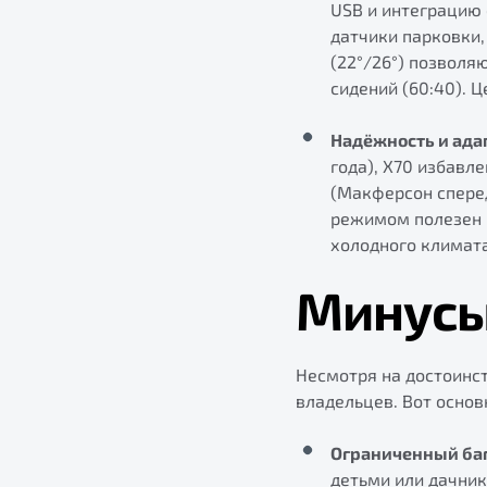
USB и интеграцию с
датчики парковки,
(22°/26°) позволя
сидений (60:40). Ц
Надёжность и ада
года), X70 избавл
(Макферсон сперед
режимом полезен в
холодного климата
Минусы
Несмотря на достоинст
владельцев. Вот основ
Ограниченный ба
детьми или дачник