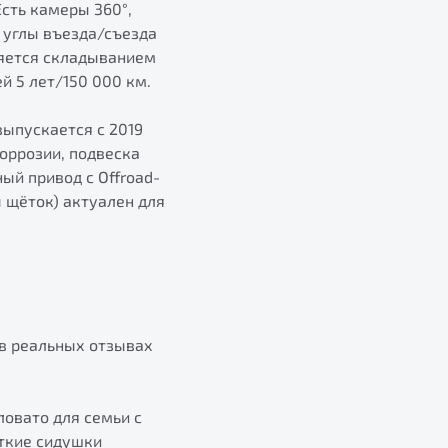
Есть камеры 360°,
и углы въезда/съезда
ряется складыванием
ей 5 лет/150 000 км.
(выпускается с 2019
коррозии, подвеска
ый привод с Offroad-
ы щёток) актуален для
 в реальных отзывах
ловато для семьи с
откие сидушки