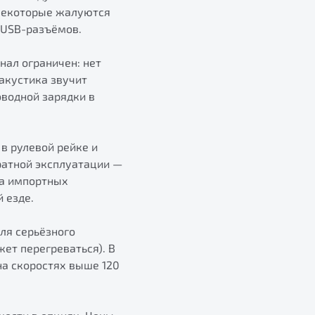
 Некоторые жалуются
 USB-разъёмов.
онал ограничен: нет
 акустика звучит
оводной зарядки в
в рулевой рейке и
куратной эксплуатации —
за импортных
й езде.
для серьёзного
ет перегреваться). В
на скоростях выше 120