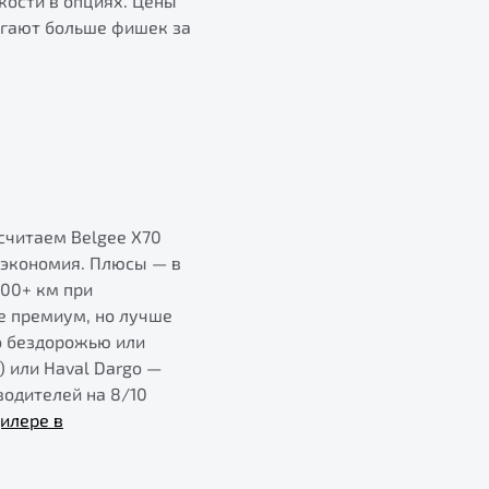
бкости в опциях. Цены
длагают больше фишек за
считаем Belgee X70
 экономия. Плюсы — в
000+ км при
е премиум, но лучше
о бездорожью или
) или Haval Dargo —
водителей на 8/10
илере в