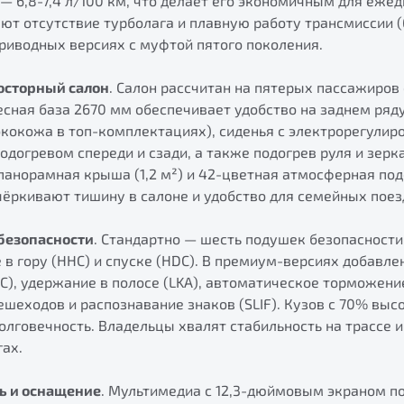
 6,8-7,4 л/100 км, что делает его экономичным для ежед
т отсутствие турболага и плавную работу трансмиссии (6
риводных версиях с муфтой пятого поколения.
осторный салон
. Салон рассчитан на пятерых пассажиров
есная база 2670 мм обеспечивает удобство на заднем ряд
кокожа в топ-комплектациях), сиденья с электрорегулиро
подогревом спереди и сзади, а также подогрев руля и зер
панорамная крыша (1,2 м²) и 42-цветная атмосферная по
ёркивают тишину в салоне и удобство для семейных поез
безопасности
. Стандартно — шесть подушек безопасности, 
 в гору (HHC) и спуске (HDC). В премиум-версиях добавл
CC), удержание в полосе (LKA), автоматическое торможение
шеходов и распознавание знаков (SLIF). Кузов с 70% выс
олговечность. Владельцы хвалят стабильность на трассе 
гах.
ь и оснащение
. Мультимедиа с 12,3-дюймовым экраном по