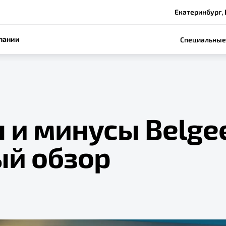
Екатеринбург, 
пании
Специальные
и минусы Belgee
ый обзор