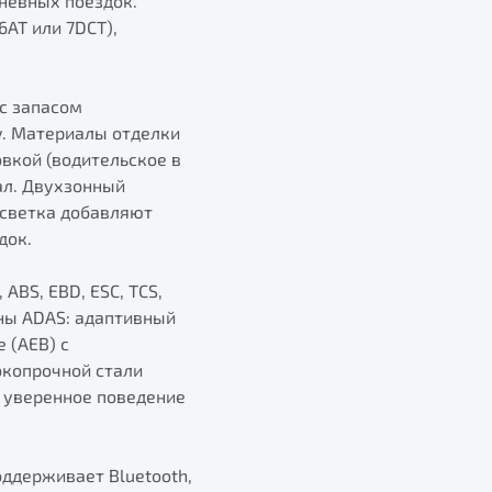
невных поездок.
AT или 7DCT),
 с запасом
у. Материалы отделки
вкой (водительское в
кал. Двухзонный
дсветка добавляют
док.
ABS, EBD, ESC, TCS,
ены ADAS: адаптивный
 (AEB) с
окопрочной стали
и уверенное поведение
ддерживает Bluetooth,