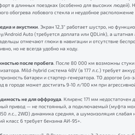
орт в длинных поездках (особенно для высоких людей).
ного обогрева лобового стекла и неудобное расположение
едиа и акустики
. Экран 12,3" работает шустро, но функци
y/Android Auto (требуется доплата или QDLink), а штатная
адельцы отмечают глюки в навигации и отсутствие беспр
вно, но не всегда удобно на ходу.
ностью после пробега
. После 80 000 км возможны стуки 
изатора. Mild-hybrid система 48V (в 177 л.с.) требует ак
призность батареи и стартер-генератора. ТО дорогое (из-
од в городе может достигать 9-10 л/100 км при агрессивно
димость не для оффроуда
. Клиренс 171 мм недостаточен 
ный привод — не постоянный, а подключаемый (муфта мож
150 л.с., 2WD) динамика средняя, а шумоизоляция слабая 
ий класс 6 требует бензина АИ-95+.