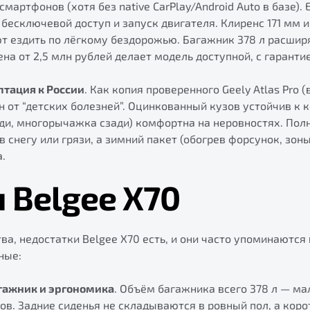
мартфонов (хотя без native CarPlay/Android Auto в базе). 
 бесключевой доступ и запуск двигателя. Клиренс 171 мм 
ют ездить по лёгкому бездорожью. Багажник 378 л расши
ена от 2,5 млн рублей делает модель доступной, с гаранти
птация к России
. Как копия проверенного Geely Atlas Pro 
ен от “детских болезней”. Оцинкованный кузов устойчив к 
и, многорычажка сзади) комфортна на неровностях. Полн
 снегу или грязи, а зимний пакет (обогрев форсунок, зон
.
 Belgee X70
ва, недостатки Belgee X70 есть, и они часто упоминаются
ные:
гажник и эргономика
. Объём багажника всего 378 л — ма
ов. Задние сиденья не складываются в ровный пол, а кор