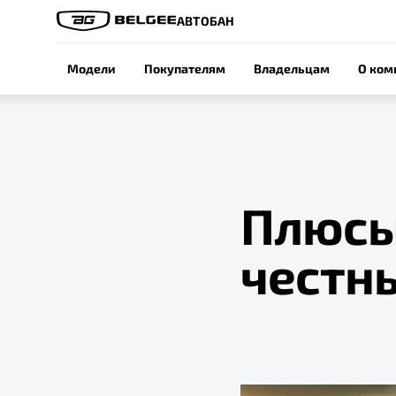
АВТОБАН
Модели
Покупателям
Владельцам
О ком
Плюсы 
честн