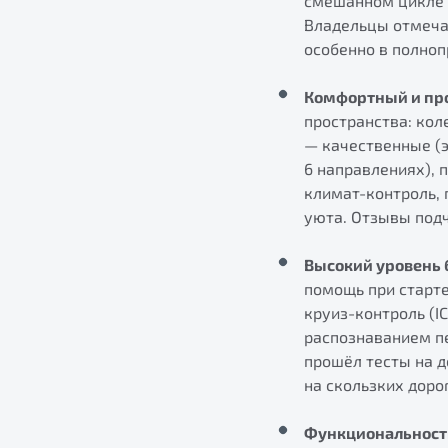
смешанном цикле —
Владельцы отмечаю
особенно в полноп
Комфортный и пр
пространства: кол
— качественные (э
6 направлениях), 
климат-контроль, 
уюта. Отзывы подч
Высокий уровень 
помощь при старте
круиз-контроль (I
распознаванием пе
прошёл тесты на д
на скользких доро
Функциональност