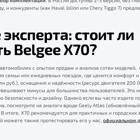
бор комплектаций
. В России доступны 2-3 версии, без ги
у, и конкуренты (как Haval Jolion или Chery Tiggo 7) пре
эксперта: стоит ли
ь Belgee X70?
 автомобилях с опытом продаж и анализа сотен моделей, 
я семьи или ежедневных поездок, где ценится комфорт и
млн руб.), оснащения и надёжности (ресурс двигателя 200 
евешивают минусы для большинства пользователей. Это н
 безопасности и дизайну. Однако если вы часто ездите п
а, посмотрите на аналоги вроде Geely Atlas (обновлённый
 В итоге, X70 рекомендуется для практичных и городских 
й можете также протестировать его у нас,
официальном д