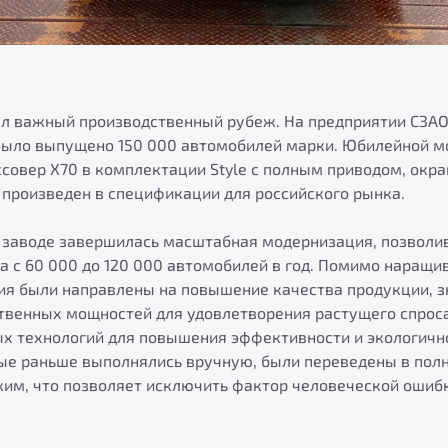
ел важный производственный рубеж. На предприятии СЗА
было выпущено 150 000 автомобилей марки. Юбилейной м
совер X70 в комплектации Style с полным приводом, окр
 произведен в спецификации для российского рынка.
на заводе завершилась масштабная модернизация, позволи
а с 60 000 до 120 000 автомобилей в год. Помимо наращи
ия были направлены на повышение качества продукции, з
твенных мощностей для удовлетворения растущего спроса
х технологий для повышения эффективности и экологично
рые раньше выполнялись вручную, были переведены в пол
им, что позволяет исключить фактор человеческой ошиб