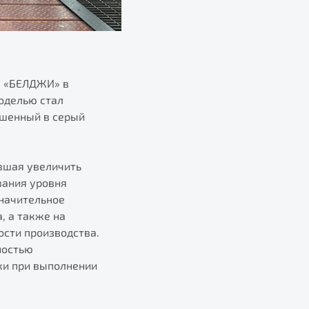
О «БЕЛДЖИ» в
оделью стал
ашенный в серый
вшая увеличить
вания уровня
начительное
, а также на
сти производства.
ностью
ки при выполнении