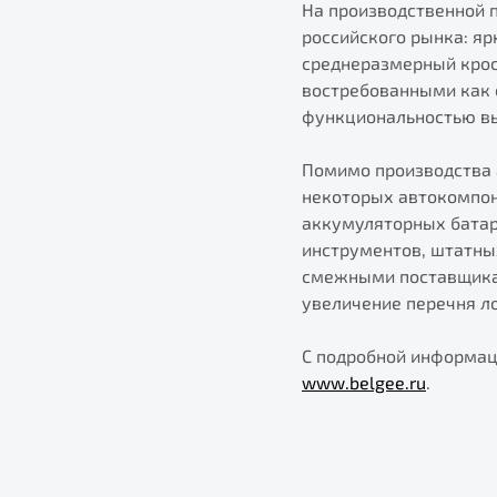
На производственной 
российского рынка: яр
среднеразмерный кросс
востребованными как с
функциональностью вы
Помимо производства 
некоторых автокомпон
аккумуляторных батар
инструментов, штатны
смежными поставщикам
увеличение перечня ло
С подробной информац
www.belgee.ru
.