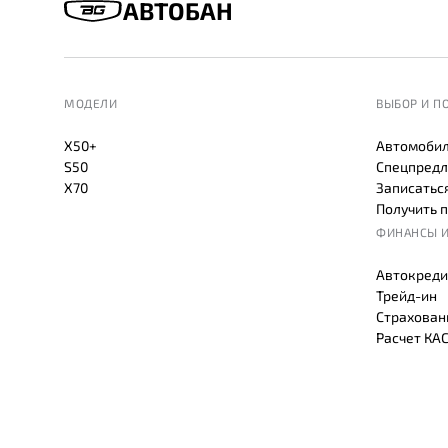
АВТОБАН
МОДЕЛИ
ВЫБОР И П
X50+
Автомобил
S50
Спецпредл
X70
Записаться
Получить 
ФИНАНСЫ И
Автокреди
Трейд-ин
Страхован
Расчет КА