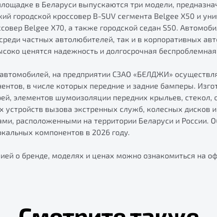
площадке в Беларуси выпускаются три модели, предназна
кий городской кроссовер B-SUV сегмента Belgee X50 и ун
овер Belgee X70, а также городской седан S50. Автомоби
реди частных автолюбителей, так и в корпоративных авто
соко ценятся надежность и долгосрочная беспроблемная
автомобилей, на предприятии СЗАО «БЕЛДЖИ» осуществл
ентов, в числе которых передние и задние бамперы. Изго
ей, элементов шумоизоляции передних крыльев, стекол, 
х устройств вызова экстренных служб, колесных дисков 
и, расположенными на территории Беларуси и России. 
кальных компонентов в 2026 году.
ией о бренде, моделях и ценах можно ознакомиться на о
Смотрите также