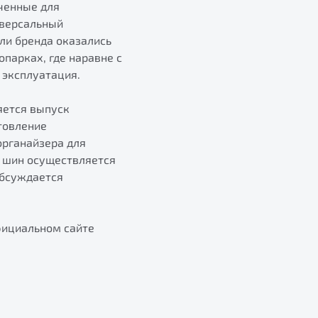
ченные для
иверсальный
ли бренда оказались
парках, где наравне с
 эксплуатация.
яется выпуск
товление
органайзера для
и шин осуществляется
Обсуждается
фициальном сайте